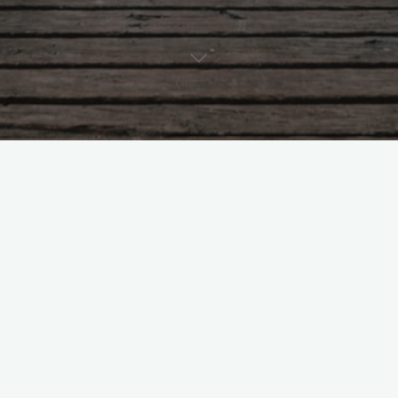
©2026 Buntes-Miteinander-Geisenhausen e.V
Willkommen beim Bunten-Miteinander-Geisenhausen e.V.
Was wir anbieten
Die Kleiderkammer ist Geschichte